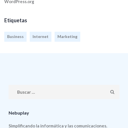
WordPress.org
Etiquetas
Business
Internet
Marketing
Nebuplay
Simplificando la informática y las comunicaciones.